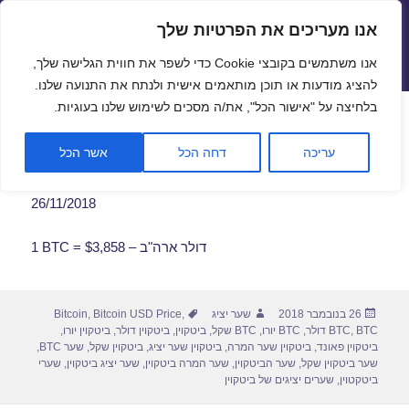
אנו מעריכים את הפרטיות שלך
שערי חליפין יציגים – שער יציג
אנו משתמשים בקובצי Cookie כדי לשפר את חווית הגלישה שלך,
תפריטים
ווידג'טים
להציג מודעות או תוכן מותאמים אישית ולנתח את התנועה שלנו.
פתח סרגל
בלחיצה על "אישור הכל", את/ה מסכים לשימוש שלנו בעוגיות.
שער ביטקוין לתאריך 26/11/2018
עריכה
דחה הכל
אשר הכל
26/11/2018
1 BTC = $3,858 – דולר ארה"ב
פורסם
מחבר
תגיות
26 בנובמבר 2018
שער יציג
,
Bitcoin USD Price
,
Bitcoin
בתאריך
BTC דולר
,
BTC
,
BTC יורו
,
BTC שקל
,
ביטקוין
,
ביטקוין דולר
,
ביטקוין יורו
,
ביטקוין פאונד
,
ביטקוין שער המרה
,
ביטקוין שער יציג
,
ביטקוין שקל
,
שער BTC
,
שער ביטקוין שקל
,
שער הביטקוין
,
שער המרה ביטקוין
,
שער יציג ביטקוין
,
שערי
ביטקטוין
,
שערים יציגים של ביטקוין