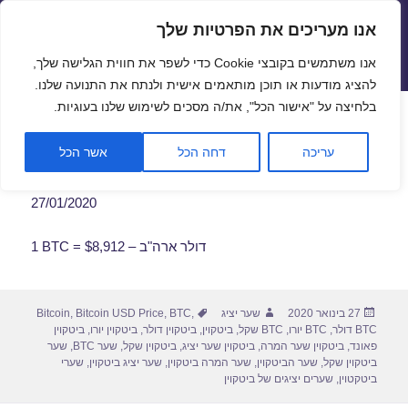
אנו מעריכים את הפרטיות שלך
שערי חליפין יציגים – שער יציג
אנו משתמשים בקובצי Cookie כדי לשפר את חווית הגלישה שלך,
תפריטים
ווידג'טים
להציג מודעות או תוכן מותאמים אישית ולנתח את התנועה שלנו.
פתח סרגל
בלחיצה על "אישור הכל", את/ה מסכים לשימוש שלנו בעוגיות.
שער ביטקוין לתאריך 27/01/2020
עריכה
דחה הכל
אשר הכל
27/01/2020
1 BTC = $8,912 – דולר ארה"ב
פורסם
מחבר
תגיות
27 בינואר 2020
שער יציג
,
BTC
,
Bitcoin USD Price
,
Bitcoin
בתאריך
BTC דולר
,
BTC יורו
,
BTC שקל
,
ביטקוין
,
ביטקוין דולר
,
ביטקוין יורו
,
ביטקוין
פאונד
,
ביטקוין שער המרה
,
ביטקוין שער יציג
,
ביטקוין שקל
,
שער BTC
,
שער
ביטקוין שקל
,
שער הביטקוין
,
שער המרה ביטקוין
,
שער יציג ביטקוין
,
שערי
ביטקטוין
,
שערים יציגים של ביטקוין