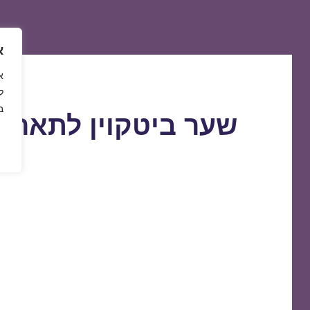
א
ל
ב
שער ביטקוין לתאריך 7/02/2019