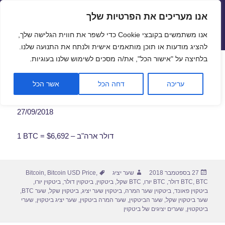
אנו מעריכים את הפרטיות שלך
שערי חליפין יציגים – שער יציג
אנו משתמשים בקובצי Cookie כדי לשפר את חווית הגלישה שלך,
תפריטים
ווידג'טים
להציג מודעות או תוכן מותאמים אישית ולנתח את התנועה שלנו.
פתח סרגל
בלחיצה על "אישור הכל", את/ה מסכים לשימוש שלנו בעוגיות.
שער ביטקוין לתאריך 27/09/2018
עריכה
דחה הכל
אשר הכל
27/09/2018
1 BTC = $6,692 – דולר ארה"ב
פורסם
מחבר
תגיות
27 בספטמבר 2018
שער יציג
,
Bitcoin USD Price
,
Bitcoin
בתאריך
BTC דולר
,
BTC
,
BTC יורו
,
BTC שקל
,
ביטקוין
,
ביטקוין דולר
,
ביטקוין יורו
,
ביטקוין פאונד
,
ביטקוין שער המרה
,
ביטקוין שער יציג
,
ביטקוין שקל
,
שער BTC
,
שער ביטקוין שקל
,
שער הביטקוין
,
שער המרה ביטקוין
,
שער יציג ביטקוין
,
שערי
ביטקטוין
,
שערים יציגים של ביטקוין