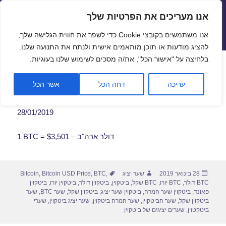
אנו מעריכים את הפרטיות שלך
שערי חליפין יציגים – שער יציג
אנו משתמשים בקובצי Cookie כדי לשפר את חווית הגלישה שלך,
תפריטים
ווידג'טים
להציג מודעות או תוכן מותאמים אישית ולנתח את התנועה שלנו.
פתח סרגל
בלחיצה על "אישור הכל", את/ה מסכים לשימוש שלנו בעוגיות.
שער ביטקוין לתאריך 28/01/2019
עריכה
דחה הכל
אשר הכל
28/01/2019
1 BTC = $3,501 – דולר ארה"ב
פורסם
מחבר
תגיות
28 בינואר 2019
שער יציג
,
BTC
,
Bitcoin USD Price
,
Bitcoin
בתאריך
BTC דולר
,
BTC יורו
,
BTC שקל
,
ביטקוין
,
ביטקוין דולר
,
ביטקוין יורו
,
ביטקוין
פאונד
,
ביטקוין שער המרה
,
ביטקוין שער יציג
,
ביטקוין שקל
,
שער BTC
,
שער
ביטקוין שקל
,
שער הביטקוין
,
שער המרה ביטקוין
,
שער יציג ביטקוין
,
שערי
ביטקטוין
,
שערים יציגים של ביטקוין