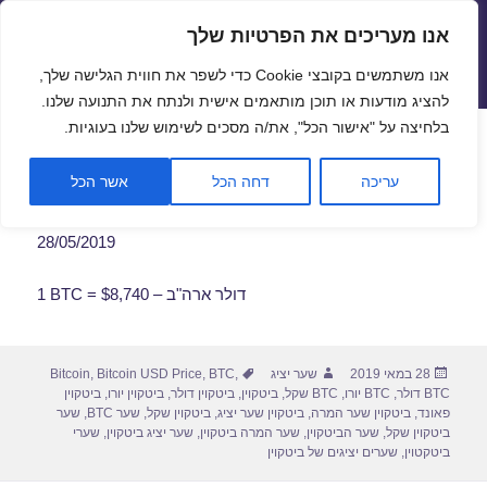
אנו מעריכים את הפרטיות שלך
שערי חליפין יציגים – שער יציג
אנו משתמשים בקובצי Cookie כדי לשפר את חווית הגלישה שלך,
תפריטים
ווידג'טים
להציג מודעות או תוכן מותאמים אישית ולנתח את התנועה שלנו.
פתח סרגל
בלחיצה על "אישור הכל", את/ה מסכים לשימוש שלנו בעוגיות.
שער ביטקוין לתאריך 28/05/2019
עריכה
דחה הכל
אשר הכל
28/05/2019
1 BTC = $8,740 – דולר ארה"ב
פורסם
מחבר
תגיות
28 במאי 2019
שער יציג
,
BTC
,
Bitcoin USD Price
,
Bitcoin
בתאריך
BTC דולר
,
BTC יורו
,
BTC שקל
,
ביטקוין
,
ביטקוין דולר
,
ביטקוין יורו
,
ביטקוין
פאונד
,
ביטקוין שער המרה
,
ביטקוין שער יציג
,
ביטקוין שקל
,
שער BTC
,
שער
ביטקוין שקל
,
שער הביטקוין
,
שער המרה ביטקוין
,
שער יציג ביטקוין
,
שערי
ביטקטוין
,
שערים יציגים של ביטקוין