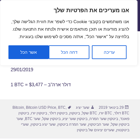
אנו מעריכים את הפרטיות שלך
שערי חליפין יציגים – שער יציג
אנו משתמשים בקובצי Cookie כדי לשפר את חווית הגלישה שלך,
תפריטים
ווידג'טים
להציג מודעות או תוכן מותאמים אישית ולנתח את התנועה שלנו.
פתח סרגל
בלחיצה על "אישור הכל", את/ה מסכים לשימוש שלנו בעוגיות.
שער ביטקוין לתאריך 29/01/2019
עריכה
דחה הכל
אשר הכל
29/01/2019
1 BTC = $3,477 – דולר ארה"ב
פורסם
מחבר
תגיות
29 בינואר 2019
שער יציג
,
BTC
,
Bitcoin USD Price
,
Bitcoin
בתאריך
BTC דולר
,
BTC יורו
,
BTC שקל
,
ביטקוין
,
ביטקוין דולר
,
ביטקוין יורו
,
ביטקוין
פאונד
,
ביטקוין שער המרה
,
ביטקוין שער יציג
,
ביטקוין שקל
,
שער BTC
,
שער
ביטקוין שקל
,
שער הביטקוין
,
שער המרה ביטקוין
,
שער יציג ביטקוין
,
שערי
ביטקטוין
,
שערים יציגים של ביטקוין