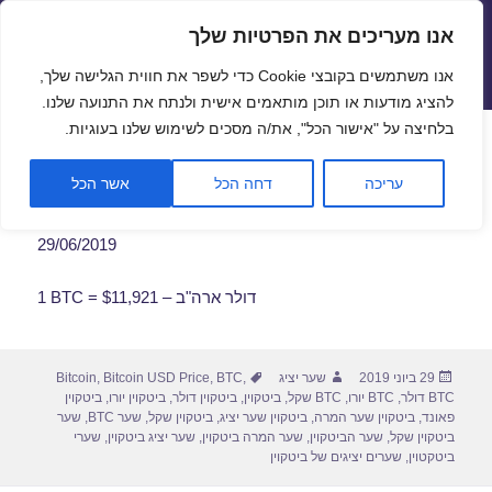
אנו מעריכים את הפרטיות שלך
שערי חליפין יציגים – שער יציג
אנו משתמשים בקובצי Cookie כדי לשפר את חווית הגלישה שלך,
תפריטים
ווידג'טים
להציג מודעות או תוכן מותאמים אישית ולנתח את התנועה שלנו.
פתח סרגל
בלחיצה על "אישור הכל", את/ה מסכים לשימוש שלנו בעוגיות.
שער ביטקוין לתאריך 29/06/2019
עריכה
דחה הכל
אשר הכל
29/06/2019
1 BTC = $11,921 – דולר ארה"ב
פורסם
מחבר
תגיות
29 ביוני 2019
שער יציג
,
BTC
,
Bitcoin USD Price
,
Bitcoin
בתאריך
BTC דולר
,
BTC יורו
,
BTC שקל
,
ביטקוין
,
ביטקוין דולר
,
ביטקוין יורו
,
ביטקוין
פאונד
,
ביטקוין שער המרה
,
ביטקוין שער יציג
,
ביטקוין שקל
,
שער BTC
,
שער
ביטקוין שקל
,
שער הביטקוין
,
שער המרה ביטקוין
,
שער יציג ביטקוין
,
שערי
ביטקטוין
,
שערים יציגים של ביטקוין