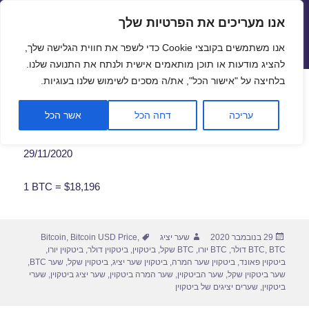
אנו מעריכים את הפרטיות שלך
שערי חליפין יציגים – שער יציג
אנו משתמשים בקובצי Cookie כדי לשפר את חווית הגלישה שלך,
תפריטים
ווידג'טים
להציג מודעות או תוכן מותאמים אישית ולנתח את התנועה שלנו.
פתח סרגל
בלחיצה על "אישור הכל", את/ה מסכים לשימוש שלנו בעוגיות.
שער ביטקוין לתאריך 29/11/2020
עריכה
דחה הכל
אשר הכל
29/11/2020
1 BTC = $18,196
פורסם
מחבר
תגיות
29 בנובמבר 2020
שער יציג
,
Bitcoin USD Price
,
Bitcoin
בתאריך
BTC דולר
,
BTC
,
BTC יורו
,
BTC שקל
,
ביטקוין
,
ביטקוין דולר
,
ביטקוין יורו
,
ביטקוין פאונד
,
ביטקוין שער המרה
,
ביטקוין שער יציג
,
ביטקוין שקל
,
שער BTC
,
שער ביטקוין שקל
,
שער הביטקוין
,
שער המרה ביטקוין
,
שער יציג ביטקוין
,
שערי
ביטקוין
,
שערים יציגים של ביטקוין