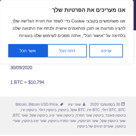
אנו מעריכים את הפרטיות שלך
שערי חליפין יציגים – שער יציג
אנו משתמשים בקובצי Cookie כדי לשפר את חווית הגלישה שלך,
תפריטים
ווידג'טים
להציג מודעות או תוכן מותאמים אישית ולנתח את התנועה שלנו.
פתח סרגל
בלחיצה על "אישור הכל", את/ה מסכים לשימוש שלנו בעוגיות.
שער ביטקוין לתאריך 30/09/2020
עריכה
דחה הכל
אשר הכל
30/09/2020
1 BTC = $10,794
פורסם
מחבר
תגיות
30 בספטמבר 2020
שער יציג
,
Bitcoin USD Price
,
Bitcoin
בתאריך
BTC דולר
,
BTC
,
BTC יורו
,
BTC שקל
,
ביטקוין
,
ביטקוין דולר
,
ביטקוין יורו
,
ביטקוין פאונד
,
ביטקוין שער המרה
,
ביטקוין שער יציג
,
ביטקוין שקל
,
שער BTC
,
שער ביטקוין שקל
,
שער הביטקוין
,
שער המרה ביטקוין
,
שער יציג ביטקוין
,
שערי
ביטקוין
,
שערים יציגים של ביטקוין