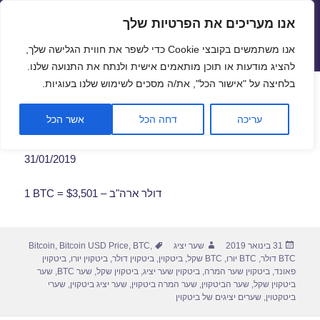
אנו מעריכים את הפרטיות שלך
שערי חליפין יציגים – שער יציג
אנו משתמשים בקובצי Cookie כדי לשפר את חווית הגלישה שלך,
תפריטים
ווידג'טים
להציג מודעות או תוכן מותאמים אישית ולנתח את התנועה שלנו.
פתח סרגל
בלחיצה על "אישור הכל", את/ה מסכים לשימוש שלנו בעוגיות.
שער ביטקוין לתאריך 31/01/2019
עריכה
דחה הכל
אשר הכל
31/01/2019
1 BTC = $3,501 – דולר ארה"ב
פורסם
מחבר
תגיות
31 בינואר 2019
שער יציג
,
BTC
,
Bitcoin USD Price
,
Bitcoin
בתאריך
BTC דולר
,
BTC יורו
,
BTC שקל
,
ביטקוין
,
ביטקוין דולר
,
ביטקוין יורו
,
ביטקוין
פאונד
,
ביטקוין שער המרה
,
ביטקוין שער יציג
,
ביטקוין שקל
,
שער BTC
,
שער
ביטקוין שקל
,
שער הביטקוין
,
שער המרה ביטקוין
,
שער יציג ביטקוין
,
שערי
ביטקטוין
,
שערים יציגים של ביטקוין