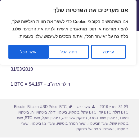
אנו מעריכים את הפרטיות שלך
שערי חליפין יציגים – שער יציג
אנו משתמשים בקובצי Cookie כדי לשפר את חווית הגלישה שלך,
תפריטים
ווידג'טים
להציג מודעות או תוכן מותאמים אישית ולנתח את התנועה שלנו.
פתח סרגל
בלחיצה על "אישור הכל", את/ה מסכים לשימוש שלנו בעוגיות.
שער ביטקוין לתאריך 31/03/2019
עריכה
דחה הכל
אשר הכל
31/03/2019
1 BTC = $4,167 – דולר ארה"ב
פורסם
מחבר
תגיות
31 במרץ 2019
שער יציג
,
BTC
,
Bitcoin USD Price
,
Bitcoin
בתאריך
BTC דולר
,
BTC יורו
,
BTC שקל
,
ביטקוין
,
ביטקוין דולר
,
ביטקוין יורו
,
ביטקוין
פאונד
,
ביטקוין שער המרה
,
ביטקוין שער יציג
,
ביטקוין שקל
,
שער BTC
,
שער
ביטקוין שקל
,
שער הביטקוין
,
שער המרה ביטקוין
,
שער יציג ביטקוין
,
שערי
ביטקטוין
,
שערים יציגים של ביטקוין