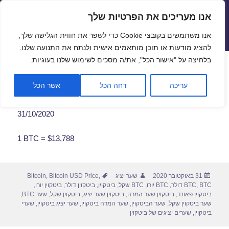
אנו מעריכים את הפרטיות שלך
שערי חליפין יציגים – שער יציג
אנו משתמשים בקובצי Cookie כדי לשפר את חווית הגלישה שלך,
תפריטים
ווידג'טים
להציג מודעות או תוכן מותאמים אישית ולנתח את התנועה שלנו.
פתח סרגל
בלחיצה על "אישור הכל", את/ה מסכים לשימוש שלנו בעוגיות.
שער ביטקוין לתאריך 31/10/2020
עריכה
דחה הכל
אשר הכל
31/10/2020
1 BTC = $13,788
פורסם
מחבר
תגיות
31 באוקטובר 2020
שער יציג
,
Bitcoin USD Price
,
Bitcoin
בתאריך
BTC דולר
,
BTC
,
BTC יורו
,
BTC שקל
,
ביטקוין
,
ביטקוין דולר
,
ביטקוין יורו
,
ביטקוין פאונד
,
ביטקוין שער המרה
,
ביטקוין שער יציג
,
ביטקוין שקל
,
שער BTC
,
שער ביטקוין שקל
,
שער הביטקוין
,
שער המרה ביטקוין
,
שער יציג ביטקוין
,
שערי
ביטקוין
,
שערים יציגים של ביטקוין