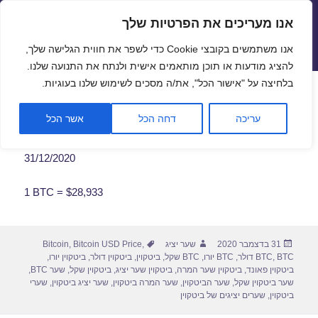
אנו מעריכים את הפרטיות שלך
שערי חליפין יציגים – שער יציג
אנו משתמשים בקובצי Cookie כדי לשפר את חווית הגלישה שלך,
תפריטים
ווידג'טים
להציג מודעות או תוכן מותאמים אישית ולנתח את התנועה שלנו.
פתח סרגל
בלחיצה על "אישור הכל", את/ה מסכים לשימוש שלנו בעוגיות.
שער ביטקוין לתאריך 31/12/2020
עריכה
דחה הכל
אשר הכל
31/12/2020
1 BTC = $28,933
פורסם
מחבר
תגיות
31 בדצמבר 2020
שער יציג
,
Bitcoin USD Price
,
Bitcoin
בתאריך
BTC דולר
,
BTC
,
BTC יורו
,
BTC שקל
,
ביטקוין
,
ביטקוין דולר
,
ביטקוין יורו
,
ביטקוין פאונד
,
ביטקוין שער המרה
,
ביטקוין שער יציג
,
ביטקוין שקל
,
שער BTC
,
שער ביטקוין שקל
,
שער הביטקוין
,
שער המרה ביטקוין
,
שער יציג ביטקוין
,
שערי
ביטקוין
,
שערים יציגים של ביטקוין